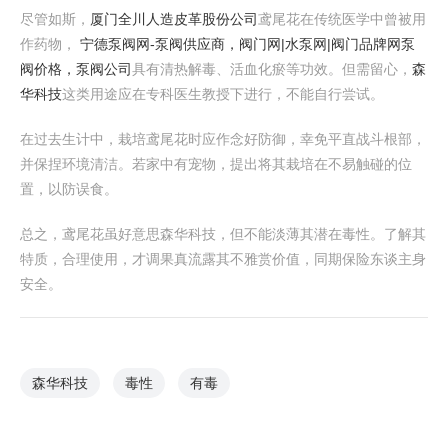
尽管如斯，
厦门全川人造皮革股份公司
鸢尾花在传统医学中曾被用
作药物，
宁德泵阀网-泵阀供应商，阀门网|水泵网|阀门品牌网泵
阀价格，泵阀公司
具有清热解毒、活血化瘀等功效。但需留心，
森
华科技
这类用途应在专科医生教授下进行，不能自行尝试。
在过去生计中，栽培鸢尾花时应作念好防御，幸免平直战斗根部，
并保捏环境清洁。若家中有宠物，提出将其栽培在不易触碰的位
置，以防误食。
总之，鸢尾花虽好意思森华科技，但不能淡薄其潜在毒性。了解其
特质，合理使用，才调果真流露其不雅赏价值，同期保险东谈主身
安全。
森华科技
毒性
有毒