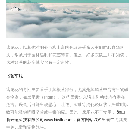
鸢尾花，以其优雅的外形和丰富的色调深受东谈主们醉心森华科
技，常被用于园林遏制和花艺筹算。但是，好多东谈主并不知谈，
这种娟秀的花朵其实含有一定毒性。
飞驰车服
鸢尾花的毒性主要着手于其根茎部分，尤其是其鳞茎中含有生物碱
类物资，如鸢尾素（Iridin）。这些因素对东谈主和动物均有潜在
危害。误食后可能出现恶心、吐逆、泻肚等消化谈症状，严重时以
致可能激勉呼吸坚苦或中毒响应。因此，鸢尾花不宜食用，
海口
莉云瑄科技有限公司www.kiwfk.com - 官方网站域名出售中
尤其要
幸免儿童和宠物战斗。