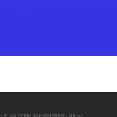
 首页
成都_附近|周边_墓地|公墓|陵园|殡葬|殡仪_服务_价格_